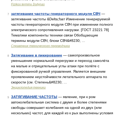
Fizikos terminų žodynas
затягивание частоты генераторного модуля СВЧ
—
7
затягивание частоты &Delta;fзат Изменение генерируемой
частоты генераторного модуля СВЧ при изменении полного
электрического сопротивления нагрузки. [ГОСТ 23221 78]
Тематики компоненты техники связи Обобщающие
термины модули СВЧ, блоки СВЧ&#8230; …
Справочник технического переводчика
Затягивание в пикирование
— самопроизвольное
8
уменьшение нормальной перегрузки и переход самолёта
на малые и отрицательные углы атаки при полёте с
фиксированной ручкой управления. Является внешним
проявлением неустойчивости летательного аппарата по
скорости (см. Степень&#8230; …
Энциклопедия техники
ЗАТЯГИВАНИЕ ЧАСТОТЫ
— явление, при к ром
9
автоколебательная система с двумя и более степенями
свободы совершает колебания на одной из двух (или
нескольких) частот, для каждой из к рых выполнены условия