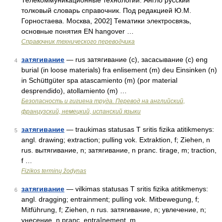
Телекоммуникационные технологии. Англо русский
толковый словарь справочник. Под редакцией Ю.М.
Горностаева. Москва, 2002] Тематики электросвязь,
основные понятия EN hangover …
Справочник технического переводчика
затягивание
— rus затягивание (с), засасывание (с) eng
4
burial (in loose materials) fra enlisement (m) deu Einsinken (n)
in Schüttgüter spa atascamiento (m) (por material
desprendido), atollamiento (m) …
Безопасность и гигиена труда. Перевод на английский,
французский, немецкий, испанский языки
затягивание
— traukimas statusas T sritis fizika atitikmenys:
5
angl. drawing; extraction; pulling vok. Extraktion, f; Ziehen, n
rus. вытягивание, n; затягивание, n pranc. tirage, m; traction,
f …
Fizikos terminų žodynas
затягивание
— vilkimas statusas T sritis fizika atitikmenys:
6
angl. dragging; entrainment; pulling vok. Mitbewegung, f;
Mitführung, f; Ziehen, n rus. затягивание, n; увлечение, n;
унесение, n pranc. entraînement, m …