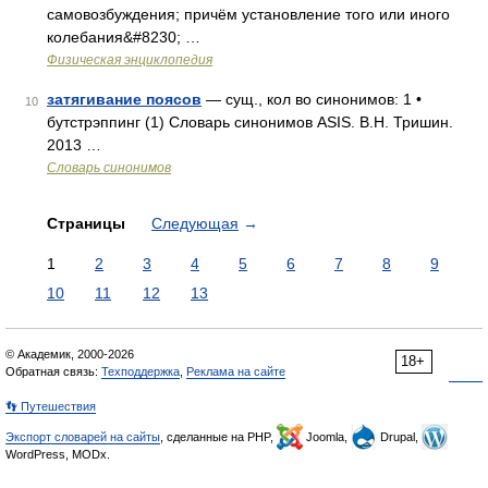
самовозбуждения; причём установление того или иного
колебания&#8230; …
Физическая энциклопедия
затягивание поясов
— сущ., кол во синонимов: 1 •
10
бутстрэппинг (1) Словарь синонимов ASIS. В.Н. Тришин.
2013 …
Словарь синонимов
Страницы
Следующая
→
1
2
3
4
5
6
7
8
9
10
11
12
13
© Академик, 2000-2026
18+
Обратная связь:
Техподдержка
,
Реклама на сайте
👣 Путешествия
Экспорт словарей на сайты
, сделанные на PHP,
Joomla,
Drupal,
WordPress, MODx.